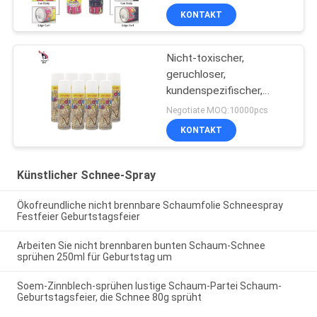
KONTAKT
Nicht-toxischer,
geruchloser,
kundenspezifischer,
sofortiger, künstlicher
Negotiate MOQ:10000pcs
Schneespray mit
KONTAKT
Haltbarkeit 3 Jahre
Künstlicher Schnee-Spray
Ökofreundliche nicht brennbare Schaumfolie Schneespray
Festfeier Geburtstagsfeier
Arbeiten Sie nicht brennbaren bunten Schaum-Schnee
sprühen 250ml für Geburtstag um
Soem-Zinnblech-sprühen lustige Schaum-Partei Schaum-
Geburtstagsfeier, die Schnee 80g sprüht