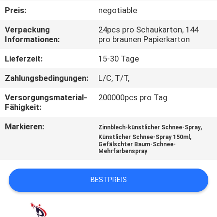
Preis:
negotiable
QUALITÄTSKONTROLLE
Verpackung
24pcs pro Schaukarton, 144
Informationen:
pro braunen Papierkarton
KONTAKT
Lieferzeit:
15-30 Tage
Zahlungsbedingungen:
L/C, T/T,
NACHRICHTEN
Versorgungsmaterial-
200000pcs pro Tag
Fähigkeit:
ALLE
Markieren:
,
FÄLLE
Zinnblech-künstlicher Schnee-Spray
,
Künstlicher Schnee-Spray 150ml
Gefälschter Baum-Schnee-
Mehrfarbenspray
SITEMAP
BESTPREIS
DATENSCHUTZ-
BESTIMMUNGEN