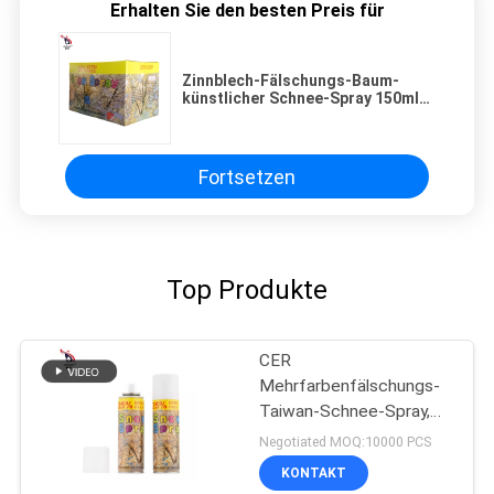
Erhalten Sie den besten Preis für
Zinnblech-Fälschungs-Baum-
künstlicher Schnee-Spray 150ml
dauerhaftes Mehrfarbentaiwan
Fortsetzen
Top Produkte
CER
Mehrfarbenfälschungs-
Taiwan-Schnee-Spray,
harmloser Schnee-Spray
Negotiated MOQ:10000 PCS
für Hochzeit
KONTAKT