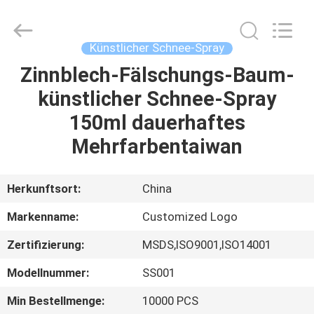
Peng
Wei
Fine
Chemical
Co.,Limited.
Künstlicher Schnee-Spray
All
Rights
Reserved.
Zinnblech-Fälschungs-Baum-
STARTSEITE
künstlicher Schnee-Spray
PRODUKTE
150ml dauerhaftes
Mehrfarbentaiwan
VIDEOS
Herkunftsort:
China
ÜBER
Markenname:
Customized Logo
UNS
Zertifizierung:
MSDS,ISO9001,ISO14001
FABRIK
Modellnummer:
SS001
TOUR
Min Bestellmenge:
10000 PCS