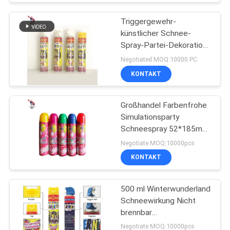
Triggergewehr-
künstlicher Schnee-
Spray-Partei-Dekoration
im Freien 1200ml Eco
Negotiated MOQ:10000 PC
freundlicher weißer
KONTAKT
Großhandel Farbenfrohe
Simulationsparty
Schneespray 52*185mm
zum Feiern
Negotiate MOQ:10000pcs
KONTAKT
500 ml Winterwunderland
Schneewirkung Nicht
brennbar
Weihnachtsschnee Spray
Negotiate MOQ:10000pcs