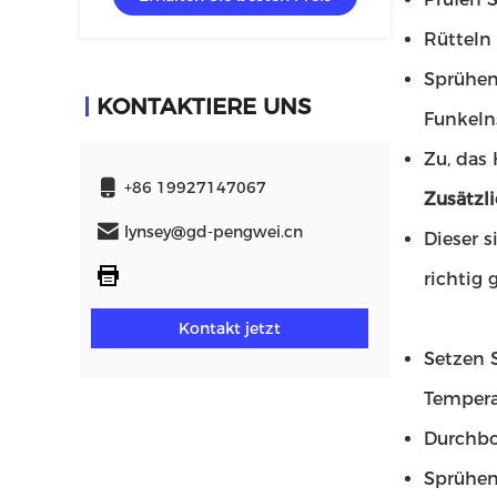
Rütteln 
Sprühen
KONTAKTIERE UNS
Funkeln
Zu, das
+86 19927147067
Zusätzli
lynsey@gd-pengwei.cn
Dieser s
richtig 
Kontakt jetzt
Setzen 
Tempera
Durchboh
Sprühen 