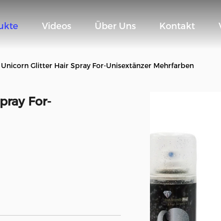
ukte
Videos
Über Uns
Kontakt
Unicorn Glitter Hair Spray For-Unisextänzer Mehrfarben
pray For-