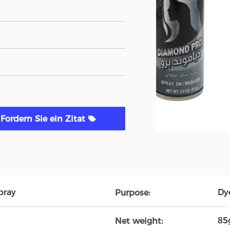
Fordern Sie ein Zitat
Spray
Dy
Purpose:
85
Net weight: