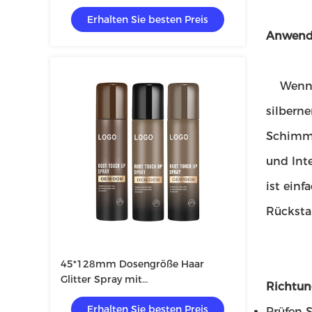
Erhalten Sie besten Preis
Anwend
Wenn es
silbern
Schimme
und Int
ist ein
Rücksta
45*128mm Dosengröße Haar
Glitter Spray mit
Richtun
kundenspezifischem Duft
Erhalten Sie besten Preis
Prüfen 