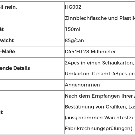
il nein.
HG002
Zinnblechflasche und Plast
ät
150ml
wicht
85g/can
t-Maße
D45*H128 Millimeter
24pcs in einen Schaukarton,
ende Details
Umkarton. Gesamt-48pcs pro
Angenommen
Nach dem Empfangen Ihrer 
Bestätigung von Grafiken, La
st
(ausgenommen Warentestze
Fabrikrechnungsprüfungen)