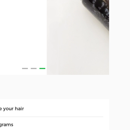
e your hair
grams