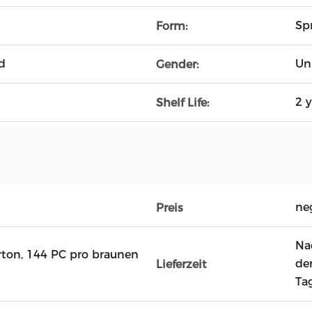
Sp
Form:
d
Un
Gender:
2 y
Shelf Life:
ne
Preis
Na
ton, 144 PC pro braunen
de
Lieferzeit
Ta