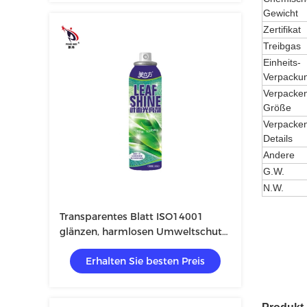
Gewicht
Zertifikat
Treibgas
Einheits-
Verpacku
Verpacke
Größe
Verpacke
Details
Andere
G.W.
N.W.
Transparentes Blatt ISO14001
glänzen, harmlosen Umweltschutz
zu sprühen
Erhalten Sie besten Preis