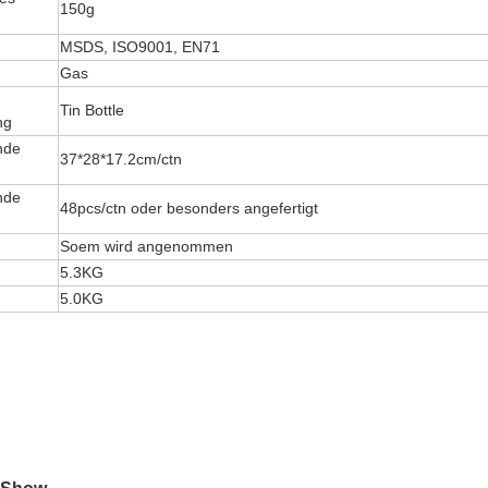
150g
MSDS, ISO9001, EN71
Gas
Tin Bottle
ng
nde
37*28*17.2cm/ctn
nde
48pcs/ctn oder besonders angefertigt
Soem wird angenommen
5.3KG
5.0KG