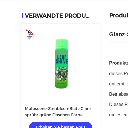
Produ
VERWANDTE PRODUKTE
Glanz-
Produkt
dieses P
entfernt 
Betriebsa
Dieses P
Multiscene-Zinnblech-Blatt-Glanz
sprüht grüne Flaschen-Farbe
um es ei
freundliches Eco
Erhalten Sie besten Preis