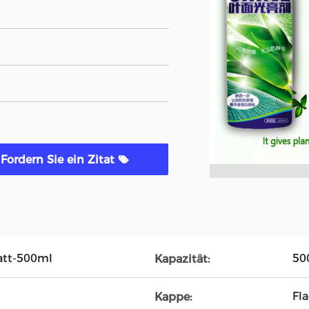
Fordern Sie ein Zitat
att-500ml
50
Kapazität:
Fl
Kappe: