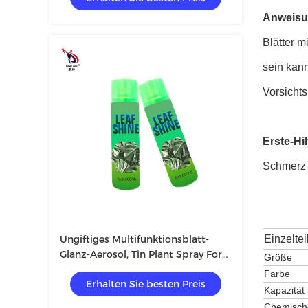
Anweis
Blätter m
sein kann
Vorsicht
Erste-Hi
Schmerz f
Ungiftiges Multifunktionsblatt-
Einzeltei
Glanz-Aerosol, Tin Plant Spray For
Größe
Shiny-Blätter
Farbe
Erhalten Sie besten Preis
Kapazität
Chemisch