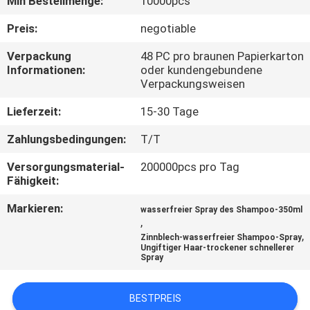
Min Bestellmenge:
10000pcs
QUALITÄTSKONTROLLE
Preis:
negotiable
Verpackung
48 PC pro braunen Papierkarton
Informationen:
oder kundengebundene
KONTAKT
Verpackungsweisen
Lieferzeit:
15-30 Tage
NACHRICHTEN
Zahlungsbedingungen:
T/T
ALLE
Versorgungsmaterial-
200000pcs pro Tag
Fähigkeit:
FÄLLE
Markieren:
wasserfreier Spray des Shampoo-350ml
,
SITEMAP
,
Zinnblech-wasserfreier Shampoo-Spray
Ungiftiger Haar-trockener schnellerer
Spray
DATENSCHUTZ-
BESTIMMUNGEN
BESTPREIS