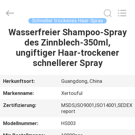
Peng
Wei
Fine
Chemical
Co.,Limited.
Schneller trockenes Haar-Spray
All
Rights
Reserved.
Wasserfreier Shampoo-Spray
STARTSEITE
des Zinnblech-350ml,
PRODUKTE
ungiftiger Haar-trockener
schnellerer Spray
VIDEOS
Herkunftsort:
Guangdong, China
ÜBER
Markenname:
Xertouful
UNS
Zertifizierung:
MSDS,ISO9001,ISO14001,SEDEX
report
FABRIK
Modellnummer:
HS003
TOUR