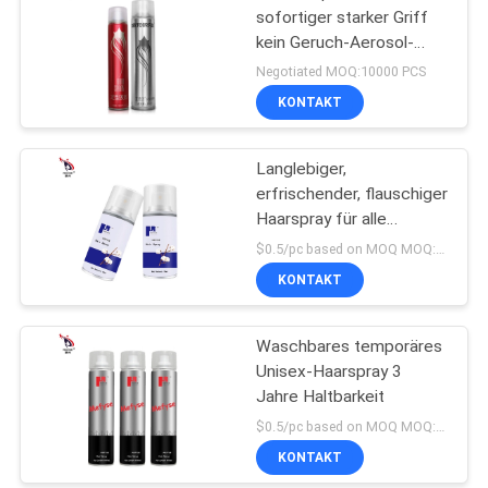
sofortiger starker Griff
kein Geruch-Aerosol-
Haar-Spray für Männer
Negotiated MOQ:10000 PCS
und Frau
KONTAKT
Langlebiger,
erfrischender, flauschiger
Haarspray für alle
Haartypen
$0.5/pc based on MOQ MOQ:10000pcs
KONTAKT
Waschbares temporäres
Unisex-Haarspray 3
Jahre Haltbarkeit
$0.5/pc based on MOQ MOQ:10000pcs
KONTAKT