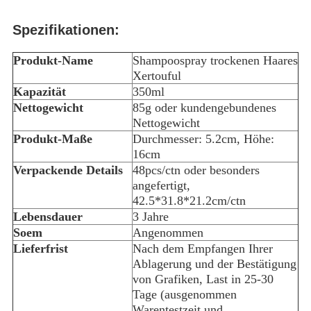
Spezifikationen:
Produkt-Name
Shampoospray trockenen Haares
Xertouful
Kapazität
350ml
Nettogewicht
85g oder kundengebundenes
Nettogewicht
Produkt-Maße
Durchmesser: 5.2cm, Höhe:
16cm
Verpackende Details
48pcs/ctn oder besonders
angefertigt,
42.5*31.8*21.2cm/ctn
Lebensdauer
3 Jahre
Soem
Angenommen
Lieferfrist
Nach dem Empfangen Ihrer
Ablagerung und der Bestätigung
von Grafiken, Last in 25-30
Tage (ausgenommen
Warentestzeit und