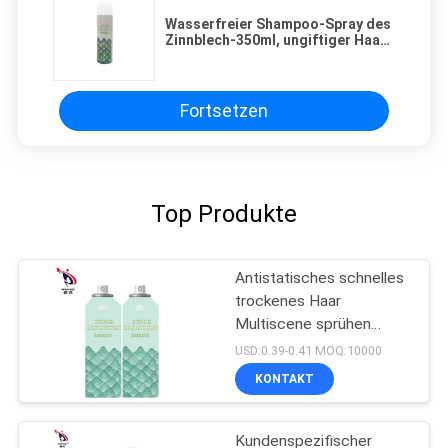
Wasserfreier Shampoo-Spray des
Zinnblech-350ml, ungiftiger Haar-
trockener schnellerer Spray
Fortsetzen
Top Produkte
Antistatisches schnelles
trockenes Haar
Multiscene sprühen
harmlose transparente
USD:0.39-0.41 MOQ:10000
Farbe
KONTAKT
Kundenspezifischer