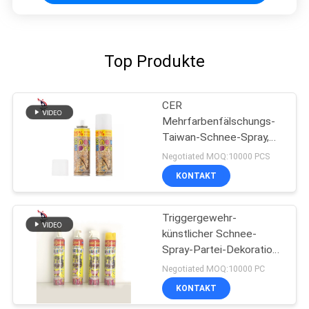
Top Produkte
CER
Mehrfarbenfälschungs-
Taiwan-Schnee-Spray,
harmloser Schnee-Spray
Negotiated MOQ:10000 PCS
für Hochzeit
KONTAKT
Triggergewehr-
künstlicher Schnee-
Spray-Partei-Dekoration
im Freien 1200ml Eco
Negotiated MOQ:10000 PC
freundlicher weißer
KONTAKT