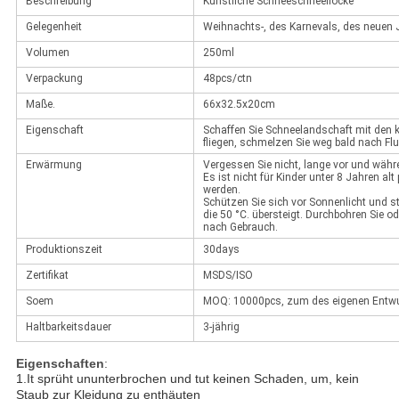
Beschreibung
Künstliche Schneeschneeflocke
Gelegenheit
Weihnachts-, des Karnevals, des neuen J
Volumen
250ml
Verpackung
48pcs/ctn
Maße.
66x32.5x20cm
Eigenschaft
Schaffen Sie Schneelandschaft mit den kü
fliegen, schmelzen Sie weg bald nach F
Erwärmung
Vergessen Sie nicht, lange vor und währ
Es ist nicht für Kinder unter 8 Jahren a
werden.
Schützen Sie sich vor Sonnenlicht und st
die 50 °C. übersteigt. Durchbohren Sie o
nach Gebrauch.
Produktionszeit
30days
Zertifikat
MSDS/ISO
Soem
MOQ: 10000pcs, zum des eigenen Entw
Haltbarkeitsdauer
3-jährig
Eigenschaften
:
1.It sprüht ununterbrochen und tut keinen Schaden, um, kein
Staub zur Kleidung zu enthäuten