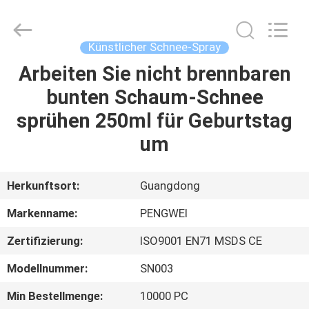
Peng
Wei
Fine
Chemical
Co.,Limited.
Künstlicher Schnee-Spray
All
Rights
Reserved.
Arbeiten Sie nicht brennbaren
STARTSEITE
bunten Schaum-Schnee
PRODUKTE
sprühen 250ml für Geburtstag
um
VIDEOS
Herkunftsort:
Guangdong
ÜBER
Markenname:
PENGWEI
UNS
Zertifizierung:
ISO9001 EN71 MSDS CE
FABRIK
Modellnummer:
SN003
TOUR
Min Bestellmenge:
10000 PC