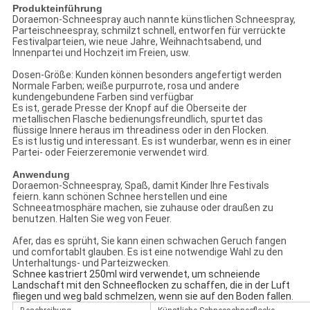
Produkteinführung
Doraemon-Schneespray auch nannte künstlichen Schneespray,
Parteischneespray, schmilzt schnell, entworfen für verrückte
Festivalparteien, wie neue Jahre, Weihnachtsabend, und
Innenpartei und Hochzeit im Freien, usw.
Dosen-Größe: Kunden können besonders angefertigt werden
Normale Farben; weiße purpurrote, rosa und andere
kundengebundene Farben sind verfügbar
Es ist, gerade Presse der Knopf auf die Oberseite der
metallischen Flasche bedienungsfreundlich, spurtet das
flüssige Innere heraus im threadiness oder in den Flocken.
Es ist lustig und interessant. Es ist wunderbar, wenn es in einer
Partei- oder Feierzeremonie verwendet wird.
Anwendung
Doraemon-Schneespray, Spaß, damit Kinder Ihre Festivals
feiern. kann schönen Schnee herstellen und eine
Schneeatmosphäre machen, sie zuhause oder draußen zu
benutzen. Halten Sie weg von Feuer.
Afer, das es sprüht, Sie kann einen schwachen Geruch fangen
und comfortablt glauben. Es ist eine notwendige Wahl zu den
Unterhaltungs- und Parteizwecken.
Schnee kastriert 250mI wird verwendet, um schneiende
Landschaft mit den Schneeflocken zu schaffen, die in der Luft
fliegen und weg bald schmelzen, wenn sie auf den Boden fallen.