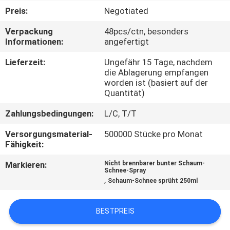
Preis:
Negotiated
QUALITÄTSKONTROLLE
Verpackung
48pcs/ctn, besonders
Informationen:
angefertigt
KONTAKT
Lieferzeit:
Ungefähr 15 Tage, nachdem
die Ablagerung empfangen
worden ist (basiert auf der
NACHRICHTEN
Quantität)
Zahlungsbedingungen:
L/C, T/T
ALLE
Versorgungsmaterial-
500000 Stücke pro Monat
FÄLLE
Fähigkeit:
Markieren:
Nicht brennbarer bunter Schaum-
SITEMAP
Schnee-Spray
,
Schaum-Schnee sprüht 250ml
DATENSCHUTZ-
BESTPREIS
BESTIMMUNGEN