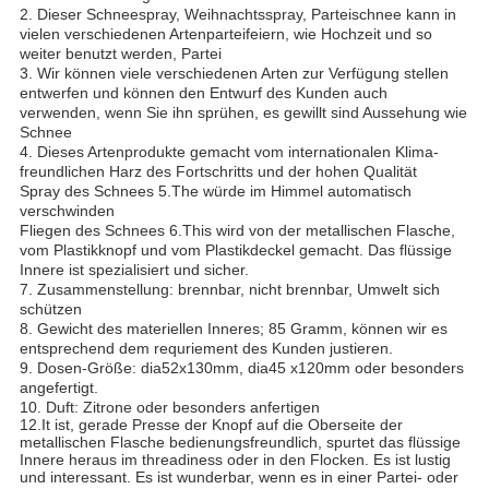
2.
Dieser Schneespray, Weihnachtsspray, Parteischnee kann in
vielen verschiedenen Artenparteifeiern, wie Hochzeit und so
weiter benutzt werden, Partei
3.
Wir können viele verschiedenen Arten zur Verfügung stellen
entwerfen und können den Entwurf des Kunden auch
verwenden, wenn Sie ihn sprühen, es gewillt sind Aussehung wie
Schnee
4. Dieses Artenprodukte gemacht vom internationalen Klima-
freundlichen Harz des Fortschritts und der hohen Qualität
Spray des Schnees 5.The würde im Himmel automatisch
verschwinden
Fliegen des Schnees 6.This wird von der metallischen Flasche,
vom Plastikknopf und vom Plastikdeckel gemacht. Das flüssige
Innere ist spezialisiert und sicher.
7. Zusammenstellung: brennbar, nicht brennbar, Umwelt sich
schützen
8. Gewicht des materiellen Inneres; 85 Gramm, können wir es
entsprechend dem requriement des Kunden justieren.
9.
Dosen-Größe: dia52x130mm, dia45 x120mm oder besonders
angefertigt.
10.
Duft: Zitrone oder besonders anfertigen
12.It ist, gerade Presse der Knopf auf die Oberseite der
metallischen Flasche bedienungsfreundlich, spurtet das flüssige
Innere heraus im threadiness oder in den Flocken. Es ist lustig
und interessant. Es ist wunderbar, wenn es in einer Partei- oder