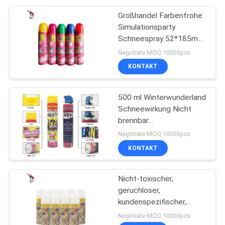
Großhandel Farbenfrohe
Simulationsparty
Schneespray 52*185mm
zum Feiern
Negotiate MOQ:10000pcs
KONTAKT
500 ml Winterwunderland
Schneewirkung Nicht
brennbar
Weihnachtsschnee Spray
Negotiate MOQ:10000pcs
KONTAKT
Nicht-toxischer,
geruchloser,
kundenspezifischer,
sofortiger, künstlicher
Negotiate MOQ:10000pcs