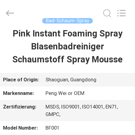
Peng
Wei
Fine
Chemical
Bad-Schaum-Spray
Co.,Limited.
All
Pink Instant Foaming Spray
STARTSEITE
Rights
Reserved.
Blasenbadreiniger
PRODUKTE
Schaumstoff Spray Mousse
VIDEOS
Place of Origin:
Shaoguan, Guangdong
Markenname:
Peng Wei or OEM
ÜBER
Zertifizierung:
MSDS, ISO9001, ISO14001, EN71,
UNS
GMPC,
Model Number:
BF001
FABRIK