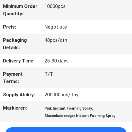
Minimum Order
10000pcs
TOUR
Quantity:
Preis:
Negotiate
QUALITÄTSKONTROLLE
Packaging
48pcs/ctn
Details:
KONTAKT
Delivery Time:
25-30 days
Payment
T/T
NACHRICHTEN
Terms:
Supply Ability:
200000pcs/day
ALLE
Markieren:
,
FÄLLE
Pink Instant Foaming Spray
Blasenbadreiniger Instant Foaming Spray
SITEMAP