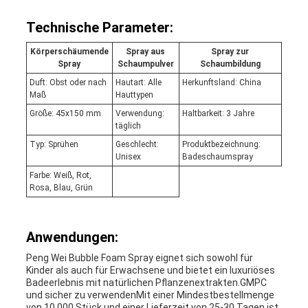
Technische Parameter:
Körperschäumende
Spray aus
Spray zur
Spray
Schaumpulver
Schaumbildung
Duft: Obst oder nach
Hautart: Alle
Herkunftsland: China
Maß
Hauttypen
Größe: 45x150 mm
Verwendung:
Haltbarkeit: 3 Jahre
täglich
Typ: Sprühen
Geschlecht:
Produktbezeichnung:
Unisex
Badeschaumspray
Farbe: Weiß, Rot,
Rosa, Blau, Grün
Anwendungen:
Peng Wei Bubble Foam Spray eignet sich sowohl für
Kinder als auch für Erwachsene und bietet ein luxuriöses
Badeerlebnis mit natürlichen Pflanzenextrakten.GMPC
und sicher zu verwendenMit einer Mindestbestellmenge
von 10.000 Stück und einer Lieferzeit von 25-30 Tagen ist