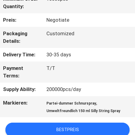
Quantity:
TOUR
Preis:
Negotiate
QUALITÄTSKONTROLLE
Packaging
Customized
Details:
KONTAKT
Delivery Time:
30-35 days
Payment
T/T
Terms:
NACHRICHTEN
Supply Ability:
200000pcs/day
ALLE
Markieren:
,
Partei-dummer Schnurspray
FÄLLE
Umweltfreundlich 150 ml Silly String Spray
BESTPREIS
SITEMAP