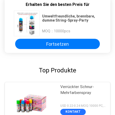
Erhalten Sie den besten Preis für
Umweltfreundliche, brennbare,
dumme String-Spray-Party
MOQ：
10000pcs
Fortsetzen
Top Produkte
Verrückter Schnur-
Mehrfarbenspray
USD 0.22-0.24 MOQ:10000 PC, wenn Sie ein chinesisches Lager haben, wenn Sie kein haben, MOQ sind 20ft Behälter
KONTAKT