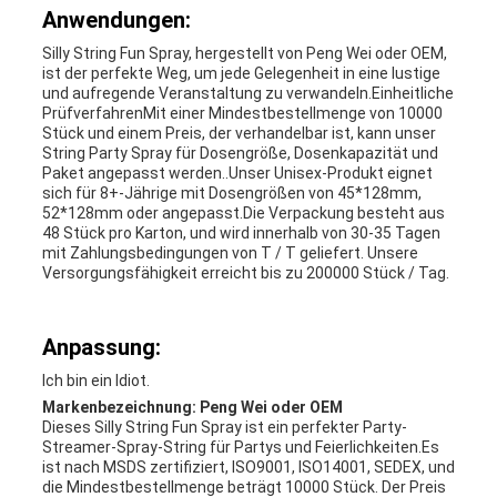
Anwendungen:
Silly String Fun Spray, hergestellt von Peng Wei oder OEM,
ist der perfekte Weg, um jede Gelegenheit in eine lustige
und aufregende Veranstaltung zu verwandeln.Einheitliche
PrüfverfahrenMit einer Mindestbestellmenge von 10000
Stück und einem Preis, der verhandelbar ist, kann unser
String Party Spray für Dosengröße, Dosenkapazität und
Paket angepasst werden..Unser Unisex-Produkt eignet
sich für 8+-Jährige mit Dosengrößen von 45*128mm,
52*128mm oder angepasst.Die Verpackung besteht aus
48 Stück pro Karton, und wird innerhalb von 30-35 Tagen
mit Zahlungsbedingungen von T / T geliefert. Unsere
Versorgungsfähigkeit erreicht bis zu 200000 Stück / Tag.
Anpassung:
Ich bin ein Idiot.
Markenbezeichnung: Peng Wei oder OEM
Dieses Silly String Fun Spray ist ein perfekter Party-
Streamer-Spray-String für Partys und Feierlichkeiten.Es
ist nach MSDS zertifiziert, ISO9001, ISO14001, SEDEX, und
die Mindestbestellmenge beträgt 10000 Stück. Der Preis