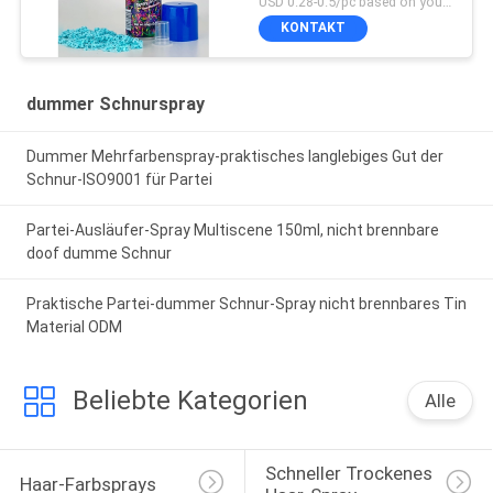
USD 0.28-0.5/pc based on your quantity, product customization MOQ:MOQ ist 10000pcs, wenn Sie Ihr Lager in China haben. Andernfalls ist MOQ mindestens ein 20ft Behälte
Spaß und Unterhaltung
KONTAKT
dummer Schnurspray
Dummer Mehrfarbenspray-praktisches langlebiges Gut der
Schnur-ISO9001 für Partei
Partei-Ausläufer-Spray Multiscene 150ml, nicht brennbare
doof dumme Schnur
Praktische Partei-dummer Schnur-Spray nicht brennbares Tin
Material ODM
Beliebte Kategorien
Alle
Schneller Trockenes 
Haar-Farbsprays