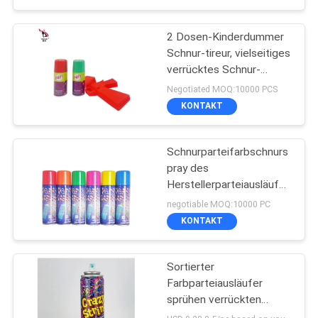
2 Dosen-Kinderdummer
Schnur-tireur, vielseitiges
verrücktes Schnur-
Gewehr
Negotiated MOQ:10000 PCS
KONTAKT
Schnurparteifarbschnurs
pray des
Herstellerparteiausläufer
sprayschaums dummer
negotiable MOQ:10000 PC
für Parteifeier
KONTAKT
Sortierter
Farbparteiausläufer
sprühen verrückten
Schnur-Unisexspray zum