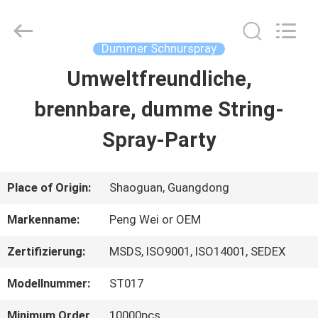
Peng
Wei
Fine
Chemical
Dummer Schnurspray
Co.,Limited.
All
Umweltfreundliche,
STARTSEITE
Rights
Reserved.
brennbare, dumme String-
PRODUKTE
Spray-Party
VIDEOS
Place of Origin:
Shaoguan, Guangdong
Markenname:
Peng Wei or OEM
ÜBER
Zertifizierung:
MSDS, ISO9001, ISO14001, SEDEX
UNS
Modellnummer:
ST017
FABRIK
Minimum Order
10000pcs