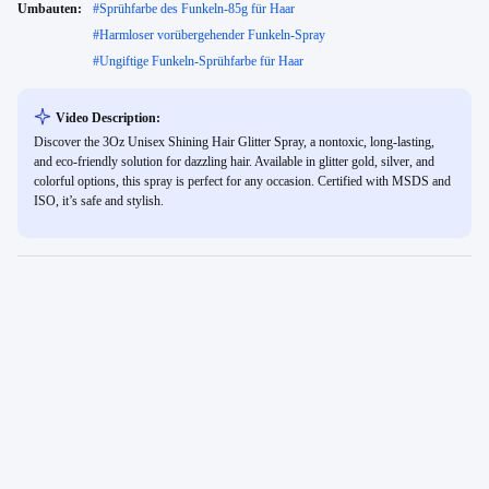
Umbauten:
#
Sprühfarbe des Funkeln-85g für Haar
#
Harmloser vorübergehender Funkeln-Spray
#
Ungiftige Funkeln-Sprühfarbe für Haar
Video Description:
Discover the 3Oz Unisex Shining Hair Glitter Spray, a nontoxic, long-lasting,
and eco-friendly solution for dazzling hair. Available in glitter gold, silver, and
colorful options, this spray is perfect for any occasion. Certified with MSDS and
ISO, it’s safe and stylish.