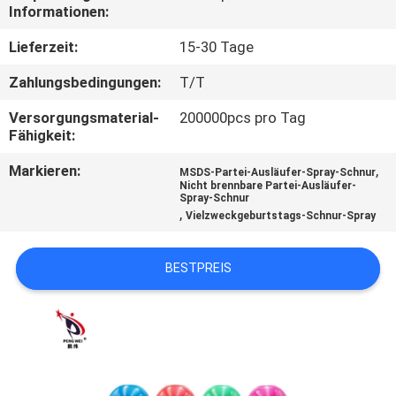
Informationen:
QUALITÄTSKONTROLLE
Lieferzeit:
15-30 Tage
Zahlungsbedingungen:
T/T
KONTAKT
Versorgungsmaterial-
200000pcs pro Tag
Fähigkeit:
NACHRICHTEN
Markieren:
,
MSDS-Partei-Ausläufer-Spray-Schnur
Nicht brennbare Partei-Ausläufer-
Spray-Schnur
ALLE
,
Vielzweckgeburtstags-Schnur-Spray
FÄLLE
BESTPREIS
SITEMAP
DATENSCHUTZ-
BESTIMMUNGEN