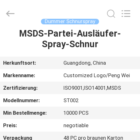
Peng
Wei
Fine
Chemical
Co.,Limited.
Dummer Schnurspray
All
Rights
Reserved.
MSDS-Partei-Ausläufer-
STARTSEITE
Spray-Schnur
PRODUKTE
Herkunftsort:
Guangdong, China
VIDEOS
Markenname:
Customized Logo/Peng Wei
Zertifizierung:
ISO9001,ISO14001,MSDS
ÜBER
Modellnummer:
ST002
UNS
Min Bestellmenge:
10000 PCS
FABRIK
Preis:
negotiable
TOUR
Verpackung
48 PC pro braunen Karton