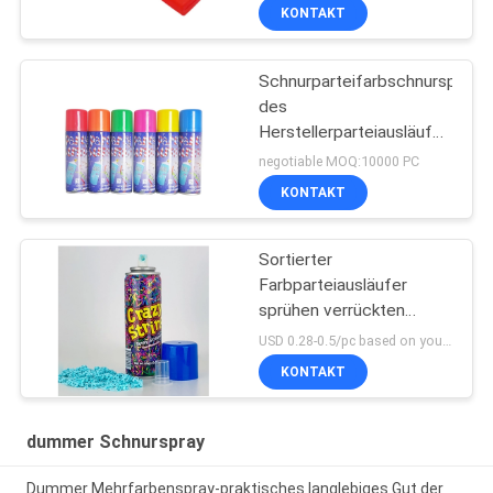
KONTAKT
Schnurparteifarbschnurspray
des
Herstellerparteiausläuferspra
dummer für Parteifeier
negotiable MOQ:10000 PC
KONTAKT
Sortierter
Farbparteiausläufer
sprühen verrückten
Schnur-Unisexspray zum
USD 0.28-0.5/pc based on your quantity, product customization MOQ:MOQ ist 10000pcs, wenn Sie Ihr Lager in China haben. Andernfalls ist MOQ mindestens ein 20ft Behälte
Spaß und Unterhaltung
KONTAKT
dummer Schnurspray
Dummer Mehrfarbenspray-praktisches langlebiges Gut der