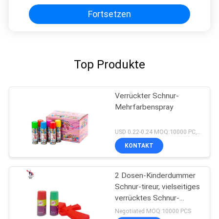
Fortsetzen
Top Produkte
Verrückter Schnur-
Mehrfarbenspray
USD 0.22-0.24 MOQ:10000 PC, wenn Sie ein chinesisches Lager haben, wenn Sie kein haben, MOQ sind 20ft Behälter
KONTAKT
2 Dosen-Kinderdummer
Schnur-tireur, vielseitiges
verrücktes Schnur-
Gewehr
Negotiated MOQ:10000 PCS