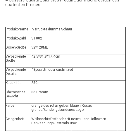
4. bessere Qualität, sicheres Produkt, der frische Geruch des
spätesten Preises
Produkt-Name
Verrückte dumme Schnur
Produkt-Zahl
ST002
Dosen-Größe
52*128ML
Verpackende
42.5*31.8*17.4cm
Größe
Verpackende
48pcs/ctn oder custmized
Details
Kapazität
250ml
Chemisches
85 Gramm
Gewicht
Farbe
orange des roten gelben blauen Rosas
grünes/kundengebundenes Logo
Gelegenheit
Weihnachtsfesthochzeit neues Jahr-Halloween-
Danksagungs-Festivals usw.