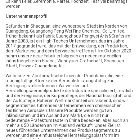
Es kann Feier, Zeremonie, Partei, Hochzeit, Festival beantragt
werden.
Unternehmensprofil
Gefunden in Shaoguan, eine wunderbare Stadt im Norden von
Guangdong, Guangdong Peng Wei Fine Chemical. Co.,Limited,
früher bekannt als Fabrik Guangzhous Pengwei Arts&Crafts im
Jahre 2008, ist ein High-Teches Unternehmen, das im Jahre
2017 gegründet wird, das mit der Entwicklung, der Produktion,
dem Marketing und dem Service betroffen ist. Im Oktober 2020
nahm unsere neue Fabrik erfolgreich an neuen materiellen
Industriegebieten Huacai, Wengyuan-Grafschaft, Shaoguan-
Stadt, Provinz Guangdong teil.
Wir besitzen 7 automatische Linien der Produktion, die eine
mannigfaltige Strecke der Aerosole leistungsfähig zur
Verfügung stellen können. Wir werden auf
Herstellungsaerosolprodukte der Industrie spezialisiert, festlich
und der Ereignisse, der Körperpflege, der Haushaltssorgfalt und
der Autopflege. Höheren Weltmarktanteil umfassend, sind wir
segmentiertes führendes Unternehmen von chinesischen
festlichen Aerosolen. Unsere Produkte werden gut an
inländischen und im Ausland am Markt, die nicht nur
bedeutende Präfekturstädte in China bedecken, aber auch an
mehr als 50 Ländern an im Ausland verkauft. Unser Ziel ist,
neues führendes Unternehmen des Produktsegments zu
werden und eine einflussreiche Herstellungsplattform im