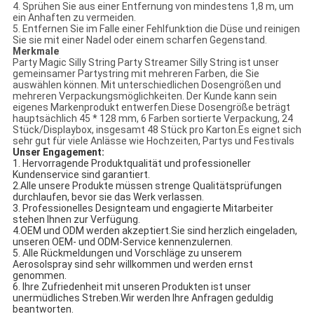
4. Sprühen Sie aus einer Entfernung von mindestens 1,8 m, um
ein Anhaften zu vermeiden.
5. Entfernen Sie im Falle einer Fehlfunktion die Düse und reinigen
Sie sie mit einer Nadel oder einem scharfen Gegenstand.
Merkmale
Party Magic Silly String Party Streamer Silly String ist unser
gemeinsamer Partystring mit mehreren Farben, die Sie
auswählen können. Mit unterschiedlichen Dosengrößen und
mehreren Verpackungsmöglichkeiten. Der Kunde kann sein
eigenes Markenprodukt entwerfen.Diese Dosengröße beträgt
hauptsächlich 45 * 128 mm, 6 Farben sortierte Verpackung, 24
Stück/Displaybox, insgesamt 48 Stück pro Karton.Es eignet sich
sehr gut für viele Anlässe wie Hochzeiten, Partys und Festivals
Unser Engagement:
1. Hervorragende Produktqualität und professioneller
Kundenservice sind garantiert.
2.Alle unsere Produkte müssen strenge Qualitätsprüfungen
durchlaufen, bevor sie das Werk verlassen.
3. Professionelles Designteam und engagierte Mitarbeiter
stehen Ihnen zur Verfügung.
4.OEM und ODM werden akzeptiert.Sie sind herzlich eingeladen,
unseren OEM- und ODM-Service kennenzulernen.
5. Alle Rückmeldungen und Vorschläge zu unserem
Aerosolspray sind sehr willkommen und werden ernst
genommen.
6. Ihre Zufriedenheit mit unseren Produkten ist unser
unermüdliches Streben.Wir werden Ihre Anfragen geduldig
beantworten.