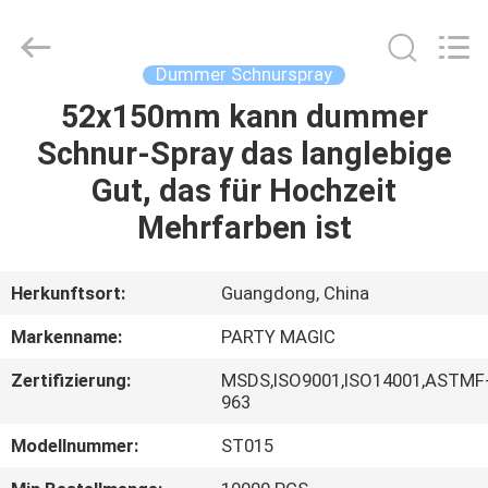
Peng
Wei
Fine
Chemical
Co.,Limited.
Dummer Schnurspray
All
Rights
Reserved.
52x150mm kann dummer
STARTSEITE
Schnur-Spray das langlebige
PRODUKTE
Gut, das für Hochzeit
Mehrfarben ist
VIDEOS
Herkunftsort:
Guangdong, China
ÜBER
Markenname:
PARTY MAGIC
UNS
Zertifizierung:
MSDS,ISO9001,ISO14001,ASTMF
963
FABRIK
Modellnummer:
ST015
TOUR