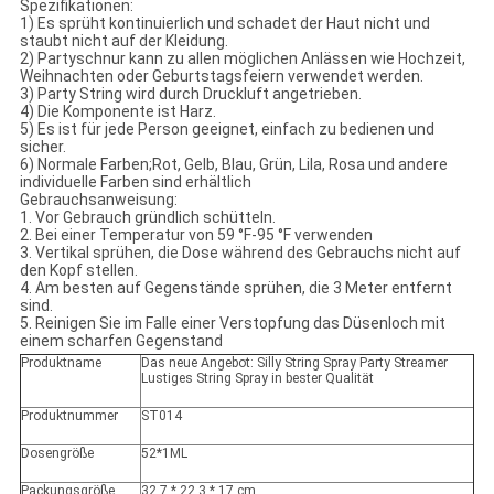
Spezifikationen:
1) Es sprüht kontinuierlich und schadet der Haut nicht und
staubt nicht auf der Kleidung.
2) Partyschnur kann zu allen möglichen Anlässen wie Hochzeit,
Weihnachten oder Geburtstagsfeiern verwendet werden.
3) Party String wird durch Druckluft angetrieben.
4) Die Komponente ist Harz.
5) Es ist für jede Person geeignet, einfach zu bedienen und
sicher.
6) Normale Farben;Rot, Gelb, Blau, Grün, Lila, Rosa und andere
individuelle Farben sind erhältlich
Gebrauchsanweisung:
1. Vor Gebrauch gründlich schütteln.
2. Bei einer Temperatur von 59 °F-95 °F verwenden
3. Vertikal sprühen, die Dose während des Gebrauchs nicht auf
den Kopf stellen.
4. Am besten auf Gegenstände sprühen, die 3 Meter entfernt
sind.
5. Reinigen Sie im Falle einer Verstopfung das Düsenloch mit
einem scharfen Gegenstand
Produktname
Das neue Angebot: Silly String Spray Party Streamer
Lustiges String Spray in bester Qualität
Produktnummer
ST014
Dosengröße
52*1ML
Packungsgröße
32,7 * 22,3 * 17 cm