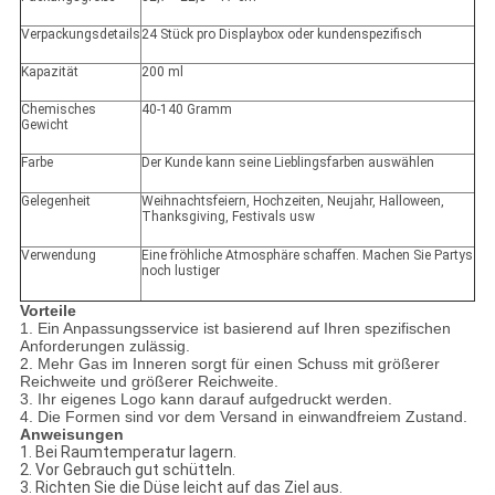
Verpackungsdetails
24 Stück pro Displaybox oder kundenspezifisch
Kapazität
200 ml
Chemisches
40-140 Gramm
Gewicht
Farbe
Der Kunde kann seine Lieblingsfarben auswählen
Gelegenheit
Weihnachtsfeiern, Hochzeiten, Neujahr, Halloween,
Thanksgiving, Festivals usw
Verwendung
Eine fröhliche Atmosphäre schaffen. Machen Sie Partys
noch lustiger
Vorteile
1. Ein Anpassungsservice ist basierend auf Ihren spezifischen
Anforderungen zulässig.
2. Mehr Gas im Inneren sorgt für einen Schuss mit größerer
Reichweite und größerer Reichweite.
3. Ihr eigenes Logo kann darauf aufgedruckt werden.
4. Die Formen sind vor dem Versand in einwandfreiem Zustand.
Anweisungen
1. Bei Raumtemperatur lagern.
2. Vor Gebrauch gut schütteln.
3. Richten Sie die Düse leicht auf das Ziel aus.