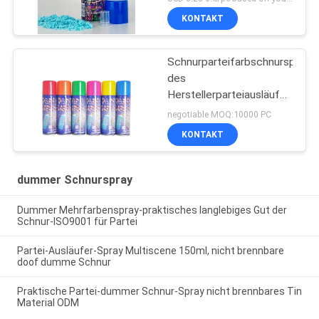
Spaß und Unterhaltung
KONTAKT
Schnurparteifarbschnurspray
des
Herstellerparteiausläuferspra
dummer für Parteifeier
negotiable MOQ:10000 PC
KONTAKT
dummer Schnurspray
Dummer Mehrfarbenspray-praktisches langlebiges Gut der
Schnur-ISO9001 für Partei
Partei-Ausläufer-Spray Multiscene 150ml, nicht brennbare
doof dumme Schnur
Praktische Partei-dummer Schnur-Spray nicht brennbares Tin
Material ODM