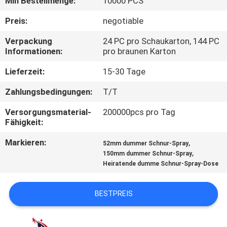
Min Bestellmenge:
10000 PCS
QUALITÄTSKONTROLLE
Preis:
negotiable
Verpackung
24 PC pro Schaukarton, 144 PC
Informationen:
pro braunen Karton
KONTAKT
Lieferzeit:
15-30 Tage
NACHRICHTEN
Zahlungsbedingungen:
T/T
Versorgungsmaterial-
200000pcs pro Tag
ALLE
Fähigkeit:
FÄLLE
Markieren:
,
52mm dummer Schnur-Spray
,
150mm dummer Schnur-Spray
Heiratende dumme Schnur-Spray-Dose
SITEMAP
BESTPREIS
DATENSCHUTZ-
BESTIMMUNGEN