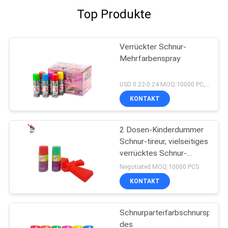
Top Produkte
Verrückter Schnur-
Mehrfarbenspray
USD 0.22-0.24 MOQ:10000 PC, wenn Sie ein chinesisches Lager haben, wenn Sie kein haben, MOQ sind 20ft Behälter
KONTAKT
2 Dosen-Kinderdummer
Schnur-tireur, vielseitiges
verrücktes Schnur-
Gewehr
Negotiated MOQ:10000 PCS
KONTAKT
Schnurparteifarbschnurspray
des