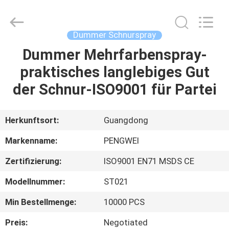
Peng
Wei
Fine
Chemical
Co.,Limited.
Dummer Schnurspray
All
Rights
Reserved.
Dummer Mehrfarbenspray-
STARTSEITE
praktisches langlebiges Gut
PRODUKTE
der Schnur-ISO9001 für Partei
VIDEOS
Herkunftsort:
Guangdong
Markenname:
PENGWEI
ÜBER
Zertifizierung:
ISO9001 EN71 MSDS CE
UNS
Modellnummer:
ST021
FABRIK
Min Bestellmenge:
10000 PCS
TOUR
Preis:
Negotiated