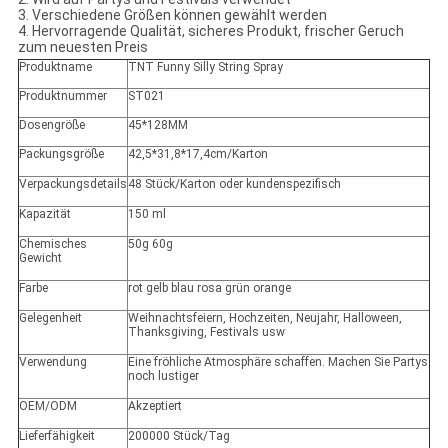
3. Verschiedene Größen können gewählt werden
4. Hervorragende Qualität, sicheres Produkt, frischer Geruch
zum neuesten Preis
Produktname
TNT Funny Silly String Spray
Produktnummer
ST021
Dosengröße
45*128MM
Packungsgröße
42,5*31,8*17,4cm/Karton
Verpackungsdetails
48 Stück/Karton oder kundenspezifisch
Kapazität
150 ml
Chemisches
50g 60g
Gewicht
Farbe
rot gelb blau rosa grün orange
Gelegenheit
Weihnachtsfeiern, Hochzeiten, Neujahr, Halloween,
Thanksgiving, Festivals usw
Verwendung
Eine fröhliche Atmosphäre schaffen. Machen Sie Partys
noch lustiger
OEM/ODM
Akzeptiert
Lieferfähigkeit
200000 Stück/Tag