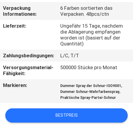
Verpackung
6 Farben sortierten das
QUALITÄTSKONTROLLE
Informationen:
Verpacken. 48pcs/ctn
Lieferzeit:
Ungefähr 15 Tage, nachdem
KONTAKT
die Ablagerung empfangen
worden ist (basiert auf der
Quantität)
NACHRICHTEN
Zahlungsbedingungen:
L/C, T/T
Versorgungsmaterial-
500000 Stücke pro Monat
ALLE
Fähigkeit:
FÄLLE
Markieren:
,
Dummer Spray der Schnur-ISO9001
,
Dummer Schnur-Mehrfarbenspray
SITEMAP
Praktische Spray-Partei-Schnur
BESTPREIS
DATENSCHUTZ-
BESTIMMUNGEN