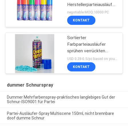
Herstellerparteiausläuferspra
dummer für Parteifeier
negotiable MOQ:10000 PC
KONTAKT
Sortierter
Farbparteiausläufer
sprühen verrückten
Schnur-Unisexspray zum
USD 0.28-0.5/pc based on your quantity, product customization MOQ:MOQ ist 10000pcs, wenn Sie Ihr Lager in China haben. Andernfalls ist MOQ mindestens ein 20ft Behälte
Spaß und Unterhaltung
KONTAKT
dummer Schnurspray
Dummer Mehrfarbenspray-praktisches langlebiges Gut der
Schnur-ISO9001 für Partei
Partei-Ausläufer-Spray Multiscene 150ml, nicht brennbare
doof dumme Schnur