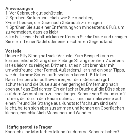
Anweisungen
1. Vor Gebrauch gut schütteln;
2. Sprühen Sie kontinuierlich, wie Sie möchten;
3Es ist besser, die Düse nach Gebrauch zu reinigen.
4. Sprühen Sie aus einer Entfernung von mindestens 6 Fuß, um
zu vermeiden, dass es klebt.
5. Im Falle einer Fehlfunktion entfernen Sie die Düse und reinigen
Sie sie mit einer Nadel oder einem scharfen Gegenstand.
Vorteile
Unsere Silly String hat viele Vorteile. Zum Beispiel kann es
kontinuierliche Strang ohne klebrige Strang sprühen. Zweitens
ist es leicht zu reinigen. Drittens ist es nicht brennbar mit
umweltfreundlicher Formel. Außerdem,Hier sind ein paar Tipps,
wie du dumme Saiten aufbewahren kannst.. Bitte bei
Raumtemperatur aufbewahren, vor dem Gebrauch gut
schütteln und die Düse aus einer geringen Entfernung nach
oben auf das Ziel richten.Ein einfacher Druck auf die Düse oben
auf dem Aerosol kann zu einer langen Schnur von Schaumstoff
führen, der durch den Raum schießt... und normalerweise auf
einen Freund.Die Stränge aus Kunststoffschaum sind sehr
leicht, halten sich aber zusammen und können an Oberflächen
kleben, einschließlich Menschen und Wänden.
Häufig gestellte Fragen
Kann ich eine Musterbestellung für dumme Schnüre haben?