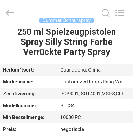
Peng
Wei
Fine
Chemical
Co.,Limited.
Dummer Schnurspray
All
Rights
Reserved.
250 ml Spielzeugpistolen
STARTSEITE
Spray Silly String Farbe
PRODUKTE
Verrückte Party Spray
VIDEOS
Herkunftsort:
Guangdong, China
Markenname:
Customized Logo/Peng Wei
ÜBER
Zertifizierung:
ISO9001,ISO14001,MSDS,CFR
UNS
Modellnummer:
ST034
FABRIK
Min Bestellmenge:
10000 PC
TOUR
Preis:
negotiable