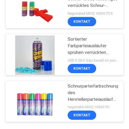
verrücktes Schnur-
Gewehr
Negotiated MOQ:10000 PCS
KONTAKT
Sortierter
Farbparteiausläufer
sprühen verrückten
Schnur-Unisexspray zum
USD 0.28-0.5/pc based on your quantity, product customization MOQ:MOQ ist 10000pcs, wenn Sie Ihr Lager in China haben. Andernfalls ist MOQ mindestens ein 20ft Behälte
Spaß und Unterhaltung
KONTAKT
Schnurparteifarbschnurspray
des
Herstellerparteiausläuferspra
dummer für Parteifeier
negotiable MOQ:10000 PC
KONTAKT