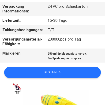
Verpackung
24 PC pro Schaukarton
QUALITÄTSKONTROLLE
Informationen:
Lieferzeit:
15-30 Tage
KONTAKT
Zahlungsbedingungen:
T/T
NACHRICHTEN
Versorgungsmaterial-
200000pcs pro Tag
Fähigkeit:
Markieren:
,
ALLE
250 ml Spielzeugpistolspray
Ein Spielzeugpistolspray.
FÄLLE
BESTPREIS
SITEMAP
DATENSCHUTZ-
BESTIMMUNGEN