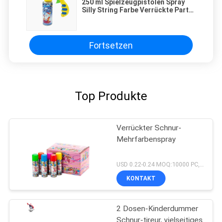
250 ml Spielzeugpistolen Spray
Silly String Farbe Verrückte Party
Spray
Fortsetzen
Top Produkte
Verrückter Schnur-
Mehrfarbenspray
USD 0.22-0.24 MOQ:10000 PC, wenn Sie ein chinesisches Lager haben, wenn Sie kein haben, MOQ sind 20ft Behälter
KONTAKT
2 Dosen-Kinderdummer
Schnur-tireur, vielseitiges