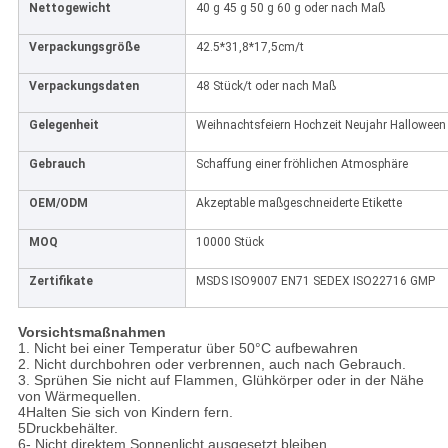
Nettogewicht
40 g 45 g 50 g 60 g oder nach Maß
Verpackungsgröße
42.5*31,8*17,5cm/t
Verpackungsdaten
48 Stück/t oder nach Maß
Gelegenheit
Weihnachtsfeiern Hochzeit Neujahr Halloween 
Gebrauch
Schaffung einer fröhlichen Atmosphäre
OEM/ODM
Akzeptable maßgeschneiderte Etikette
MOQ
10000 Stück
Zertifikate
MSDS ISO9007 EN71 SEDEX ISO22716 GMP
Vorsichtsmaßnahmen
1. Nicht bei einer Temperatur über 50°C aufbewahren
2. Nicht durchbohren oder verbrennen, auch nach Gebrauch.
3. Sprühen Sie nicht auf Flammen, Glühkörper oder in der Nähe
von Wärmequellen.
4Halten Sie sich von Kindern fern.
5Druckbehälter.
6- Nicht direktem Sonnenlicht ausgesetzt bleiben.